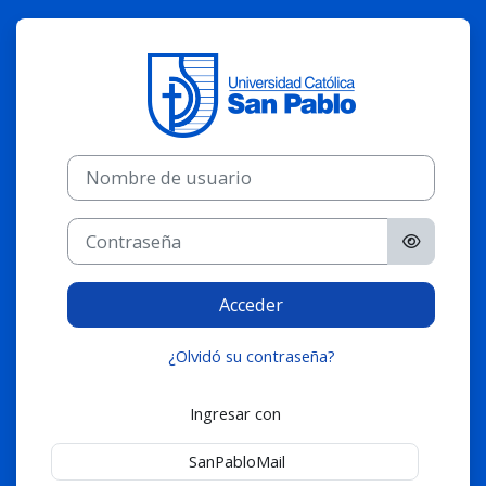
Salta al contenido principal
Entrar a Pregr
Nombre de usuario
Contraseña
Acceder
¿Olvidó su contraseña?
Ingresar con
SanPabloMail